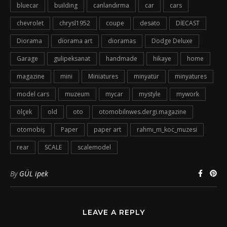
bluecar
building
canlandırma
car
cars
chevrolet
chrysl1952
coupe
desato
DİECAST
Diorama
diorama art
dioramas
Dodge Deluxe
Garage
gulipeksanat
handmade
hikaye
home
magazine
mini
Miniatures
minyatür
minyatures
model cars
muzeum
mycar
mystyle
mywork
ölçek
old
oto
otomobilnwes.dergi.magazine
otomobiş
Paper
paper art
rahmı_m_koc_muzesi
rear
SCALE
scalemodel
By
GÜL ipek
LEAVE A REPLY