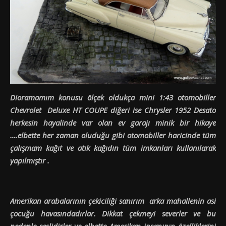
Dioramamım konusu ölçek oldukça mini 1:43 otomobiller
Chevrolet Deluxe HT COUPE diğeri ise Chrysler 1952 Desato
herkesin hayalinde var olan ev garajı minik bir hikaye
….elbette her zaman oluduğu gibi otomobiller haricinde tüm
çalışmam kağıt ve atık kağıdın tüm imkanları kullanılarak
yapılmıştır .
Amerikan arabalarının çekiciliği sanırım arka mahallenin asi
çocuğu havasındadırlar. Dikkat çekmeyi severler ve bu
nedenle seslidirler ve elbette Amerikan insanının özelliklerini