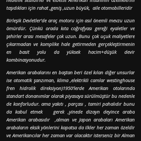
taşıdıkları için rahat ,geniş ,uzun büyük, aile otomobilleridir
Birleşik Devletler’de araç motoru için asıl önemli mevzu uzun
ömürdür. Çünkü orada kıta coğrafyası gereği eyaletler ve
şehirler arası mesafeler çok uzun. Bunu çok uçuk maliyetlere
çıkarmadan ve komplike hale getirmeden gerçekleştirmenin
en basit yolu da yüksek hacim+düşük devir
kombinasyonudur.
Amerikan arabalarını en baştan beri özel kılan diğer unsurlar
ise otomatik şanzıman, klima ,elektrikli camlar westinghouse
fren hidrolik direksiyon)1950’lerde Amerikan otolarında
standart donanımlar olarak piyasaya sürülmüştür bu nedenle
de konforludur. ama yakıtı , parçası , tamiri pahalıdır bunu
da kabul etmek gerek ,yinede dizayn deyince araba
Amerikan arabasıdır ,alman ve Japon arabaları Amerikan
arabaların eksik yönlerini kapatsa da ilkler her zaman özeldir
ve Amerikancılar her zaman var olacaktır isterseniz bir Alman