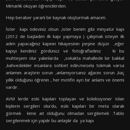
Mimarlık okuyan öğrencilerden.
Hep beraber yararlı bir kaynak oluşturmak amacım.
İster kapı ödeviniz olsun ,ister benim gibi minyatür kapı
(2012 de başladım ilk kapı yapmaya ) çalışmak isteyin ilk
adım yapacağınız kapının hikayesinin peşine düşün ,eğer
kapıyı kendiniz gördünüz ve fotoğrafladınız ki bu
muhteşem olur yakınlarda ,sokakta mahallede bir bakkal
,kahvedekiler insanlara sohbet edin.mesela tokmak varsa
anlamını araştırın sorun ,anlamıyorsanız ağacını sorun ,kaç
yıllık olduğunu öğrenin , her motifin ayrı bir anlamı ve önemi
vardır .
AVM lerde eski kapıları toplayan ve koleksiyoner !olan
kişilerin sergileri olurdu, eski kapıları bir meta olarak
görmek kime ait olduğunu olmadan sergilemek .Tablo
sergilenmek için yapılır bu anlaşılır da ya kapı