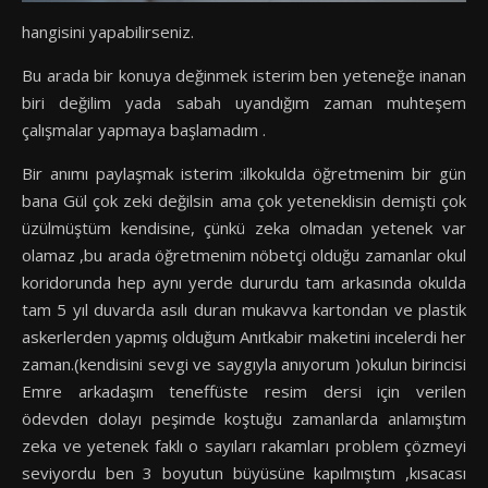
hangisini yapabilirseniz.
Bu arada bir konuya değinmek isterim ben yeteneğe inanan
biri değilim yada sabah uyandığım zaman muhteşem
çalışmalar yapmaya başlamadım .
Bir anımı paylaşmak isterim :ilkokulda öğretmenim bir gün
bana Gül çok zeki değilsin ama çok yeteneklisin demişti çok
üzülmüştüm kendisine, çünkü zeka olmadan yetenek var
olamaz ,bu arada öğretmenim nöbetçi olduğu zamanlar okul
koridorunda hep aynı yerde dururdu tam arkasında okulda
tam 5 yıl duvarda asılı duran mukavva kartondan ve plastik
askerlerden yapmış olduğum Anıtkabir maketini incelerdi her
zaman.(kendisini sevgi ve saygıyla anıyorum )okulun birincisi
Emre arkadaşım teneffüste resim dersi için verilen
ödevden dolayı peşimde koştuğu zamanlarda anlamıştım
zeka ve yetenek faklı o sayıları rakamları problem çözmeyi
seviyordu ben 3 boyutun büyüsüne kapılmıştım ,kısacası