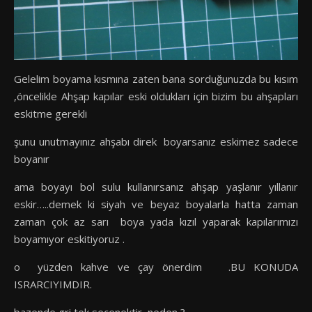
Gelelim boyama kısmına zaten bana sorduğunuzda bu kısım
,öncelikle Ahşap kapılar eski oldukları için bizim bu ahşapları
eskitme gerekli
şunu unutmayınız ahşabı direk boyarsanız eskimez sadece
boyanır
ama boyayı bol sulu kullanırsanız ahşap yaşlanır yıllanır
eskir…..demek ki siyah ve beyaz boyalarla hatta zaman
zaman çok az sarı boya yada kızıl yaparak kapılarımızı
boyamıyor eskitiyoruz .
o yüzden kahve ve çay önerdim .BU KONUDA
ISRARCIYIMDIR.
bazende gri tek seçenektir ,neden ?