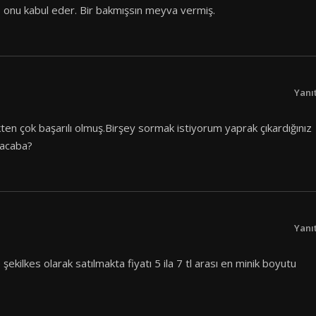
 onu kabul eder. Bir bakmışsın meyva vermiş.
Yanı
kten çok başarılı olmuş.Birşey sormak istiyorum yaprak çıkardığınız
 acaba?
Yanı
ekilkes olarak satılmakta fiyatı 5 ila 7 tl arası en minik boyutu