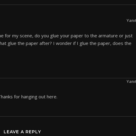
Yanı
one for my scene, do you glue your paper to the armature or just
t that glue the paper after? I wonder if I glue the paper, does the
Yanı
Thanks for hanging out here.
LEAVE A REPLY