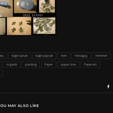
geç
kağıt sanatı
kağıt yaprak
mini
miniağaç
minimini
organik
painting
Paper
paper tree
Paperart
YOU MAY ALSO LIKE