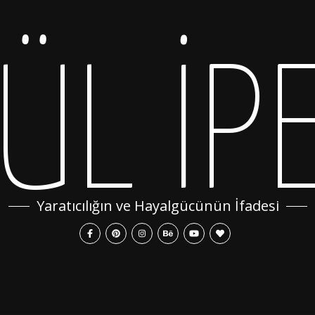
ÜL İP
Yaratıcılığın ve Hayalgücünün İfadesi