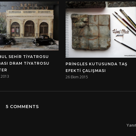
BUL SEHIR TIYATROSU
BASI DRAM TIYATROSU
PRINGLES KUTUSUNDA TAŞ
TER
EFEKTI ÇALIŞMASI
k 2013
26 Ekim 2015
5 COMMENTS
Yanı