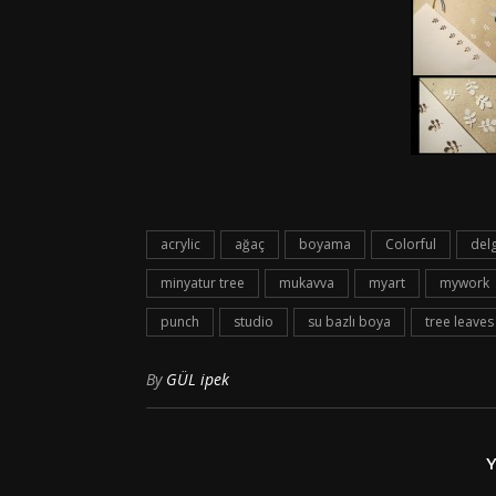
acrylic
ağaç
boyama
Colorful
del
minyatur tree
mukavva
myart
mywork
punch
studio
su bazlı boya
tree leaves
By
GÜL ipek