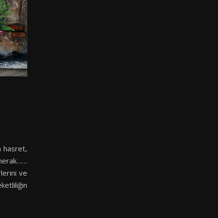
n hasret,
merak……
lerini ve
etliliğin