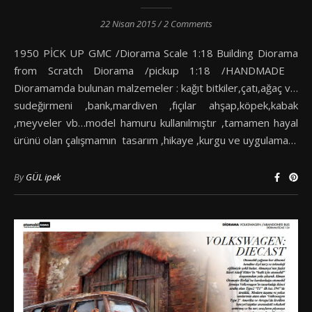
22 Nisan 2015
/
2 Comments
1950 PİCK UP GMC /Diorama Scale 1:18 Building Diorama
from Scratch Diorama /pickup 1:18 /HANDMADE
Dioramamda bulunan malzemeler : kağıt bitkiler,çatı,ağaç v…
sudeğirmeni ,bank,mardiven ,fıçılar ahşap,köpek,kabak
,meyveler vb…model hamuru kullanılmıştır ,tamamen hayal
ürünü olan çalışmamın tasarım ,hikaye ,kurgu ve uygulama…
By
GÜL ipek