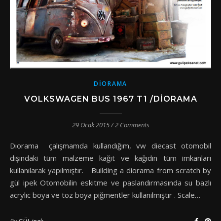
DIORAMA
VOLKSWAGEN BUS 1967 T1 /DIORAMA
29 Ocak 2015
/
2 Comments
Dıorama çalışmamda kullandığım, vw diecast otomobil
dışındaki tüm malzeme kağıt ve kağıdın tüm imkanları
kullanılarak yapılmıştır. Building a diorama from scratch by
gül ipek Otomobilin eskitme ve paslandırmasında su bazlı
acrylıc boya ve toz boya piğmentler kullanılmıştır . Scale…
By
GÜL ipek