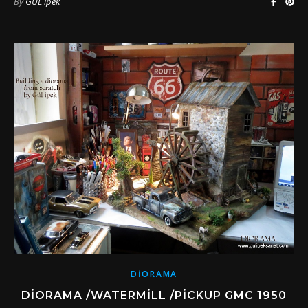
By
GÜL ipek
DIORAMA
DIORAMA /WATERMILL /PICKUP GMC 1950