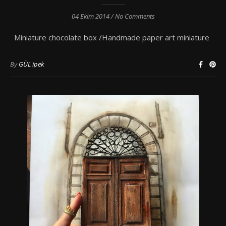
04 Ekim 2014
/
No Comments
Miniature chocolate box /Handmade paper art miniature
By
GÜL ipek