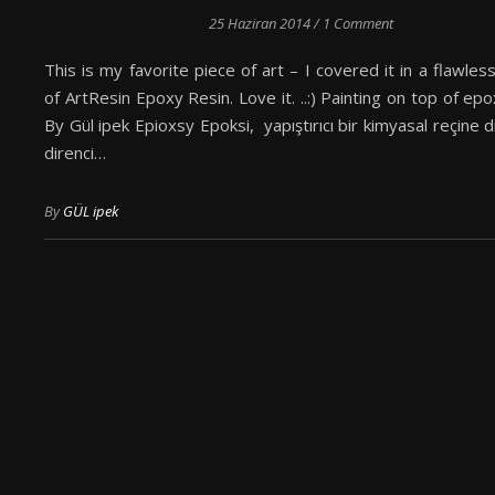
25 Haziran 2014
/
1 Comment
This is my favorite piece of art – I covered it in a flawles
of ArtResin Epoxy Resin. Love it. ..:) Painting on top of epo
By Gül ipek Epioxsy Epoksi, yapıştırıcı bir kimyasal reçine d
direnci…
By
GÜL ipek