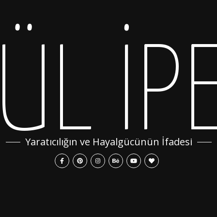
ÜL İP
Yaratıcılığın ve Hayalgücünün İfadesi