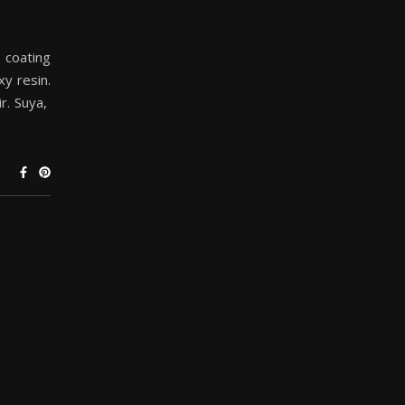
s coating
xy resin.
ir. Suya,