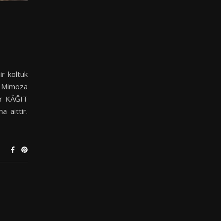
ir koltuk
 Mimoza
ler KÂĞIT
 aittir.