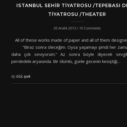
ISTANBUL SEHIR TIYATROSU /TEPEBASI 
TIYATROSU /THEATER
05 Aralık 2013
/
10 Comments
All of these works made of paper and all of them design
“Biraz sonra öleceğim. Oysa yaşamayı şimdi her zama
daha çok seviyorum.” Az sonra böyle diyecek sevgili
perdedeki aryasında. Bir ölümlü, günle gecenin kesiştiği…
By
GÜL ipek