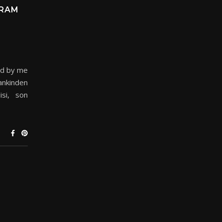
DRAM
ed by me
nkinden
si, son