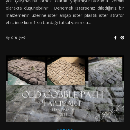
yol çalışmasına örnek olarak yapılmıştır.Diorama zemini
olarakta düşünebilinir . Denemek isterseniz dilediğiniz bir
malzemenin üzerine ister ahşap ister plastik ister strafor
vb… ince kum 1 su bardağı tutkal yarım su…
By
GÜL ipek