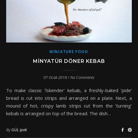
MINIATURE FOOD
MINYATÜR DÖNER KEBAB
07 Ocak 2018
/
No Comments
To make classic ‘İskender’ kebab, a freshly-baked ‘pide’
bread is cut into strips and arranged on a plate. Next, a
mound of hot, crispy lamb strips cut from the ‘turning’
kebab is arranged on top of the bread. The dish…
By
GÜL ipek