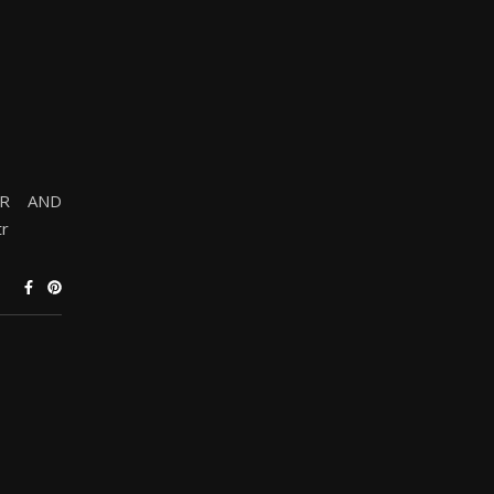
 WAR AND
tr