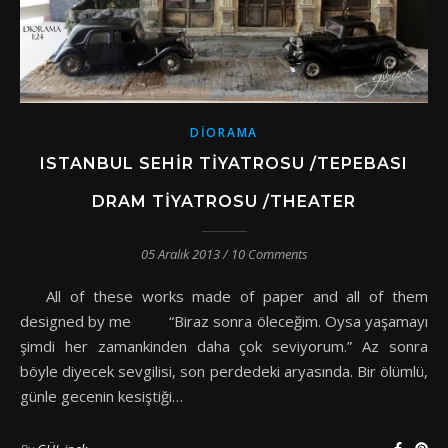
DIORAMA
ISTANBUL SEHIR TIYATROSU /TEPEBASI
DRAM TIYATROSU /THEATER
05 Aralık 2013
/
10 Comments
All of these works made of paper and all of them
designed by me “Biraz sonra öleceğim. Oysa yaşamayı
şimdi her zamankinden daha çok seviyorum.” Az sonra
böyle diyecek sevgilisi, son perdedeki aryasında. Bir ölümlü,
günle gecenin kesiştiği…