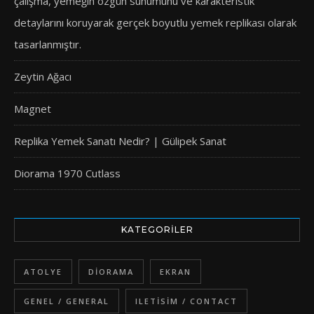
çalışma, yemeğin özgün sunumunu ve karakteristik
detaylarını koruyarak gerçek boyutlu yemek replikası olarak
tasarlanmıştır.
Zeytin Ağacı
Magnet
Replika Yemek Sanatı Nedir? | Gülipek Sanat
Diorama 1970 Cutlass
KATEGORILER
ATOLYE
DIORAMA
EKRAN
GENEL / GENERAL
ILETISIM / CONTACT