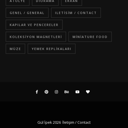
ATOLYE
DIORAMA
EKRAN
GENEL / GENERAL
ILETISIM / CONTACT
KAPILAR VE PENCERELER
KOLEKSIYON MAGNETLERI
MINIATURE FOOD
MÜZE
YEMEK REPLIKALARI
Gül İpek 2026
İletişim / Contact