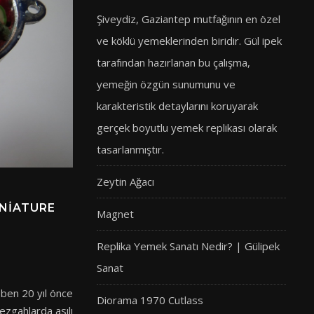
Şiveydiz, Gaziantep mutfağının en özel
ve köklü yemeklerinden biridir. Gül ipek
tarafından hazırlanan bu çalışma,
yemeğin özgün sunumunu ve
karakteristik detaylarını koruyarak
gerçek boyutlu yemek replikası olarak
tasarlanmıştır.
Zeytin Ağacı
INIATURE
Magnet
Replika Yemek Sanatı Nedir? | Gülipek
Sanat
 ben 20 yıl önce
Diorama 1970 Cutlass
zgahlarda asılı