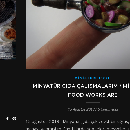
MINIATURE FOOD
MINYATÜR GIDA ÇALISMALARIM / M
FOOD WORKS ARE
FOOD
15 Ağustos 2013
/
5 Comments
15 ağustoz 2013 . Minyatür gıda çok zevkli bir uğraş,
manav yapmıştım. Sandıklarda sebzeler, meyveler, te