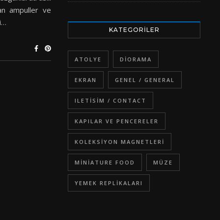
nan ampuller ve
i…
KATEGORILER
ATOLYE
DIORAMA
EKRAN
GENEL / GENERAL
ILETISIM / CONTACT
KAPILAR VE PENCERELER
KOLEKSIYON MAGNETLERI
MINIATURE FOOD
MÜZE
YEMEK REPLIKALARI