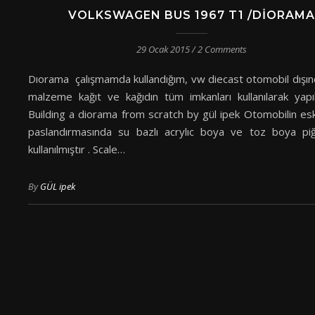
VOLKSWAGEN BUS 1967 T1 /DIORAMA
29 Ocak 2015
/
2 Comments
Dıorama çalışmamda kullandığım, vw diecast otomobil dışın
malzeme kağıt ve kağıdın tüm imkanları kullanılarak yapı
Building a diorama from scratch by gül ipek Otomobilin es
paslandırmasında su bazlı acrylıc boya ve toz boya pi
kullanılmıştır . Scale…
By
GÜL ipek