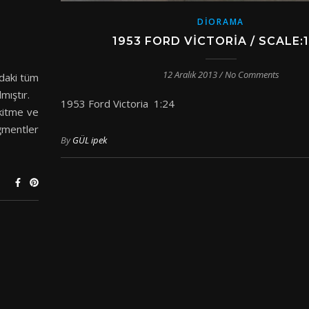
DIORAMA
1953 FORD VICTORIA / SCALE:1
12 Aralık 2013
/
No Comments
daki tüm
lmıştır.
1953 Ford Victoria 1:24
kitme ve
ğmentler
By
GÜL ipek