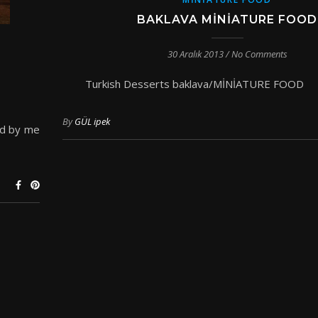
BAKLAVA MINIATURE FOOD
30 Aralık 2013
/
No Comments
Turkish Desserts baklava/MİNİAT
By
GÜL ipek
ed by me