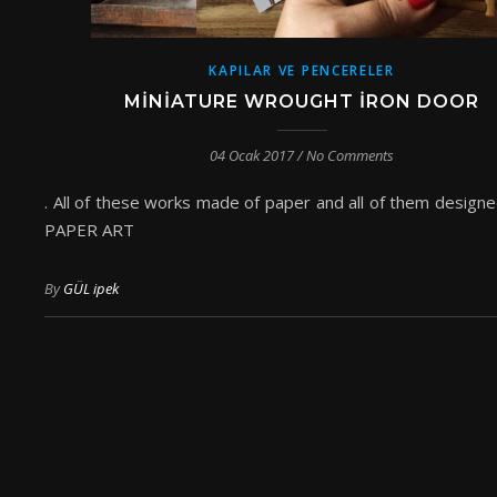
KAPILAR VE PENCERELER
MINIATURE WROUGHT IRON DOOR
04 Ocak 2017
/
No Comments
. All of these works made of paper and all of them design
PAPER ART
By
GÜL ipek