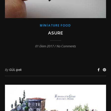
MINIATURE FOOD
ASURE
01 Ekim 2017
/
No Comments
By
GÜL ipek