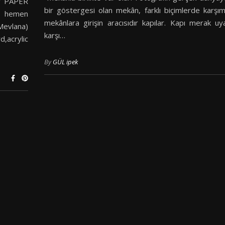
Y PAPER
bir göstergesi olan mekân, farklı biçimlerde karşımı
hemen
mekânlara girişin aracısıdır kapılar. Kapı merak uya
(Mevlana)
karşı…
d,acrylic
By
GÜL ipek