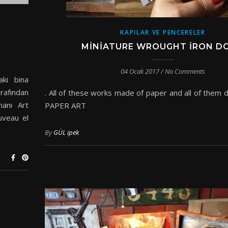
KAPILAR VE PENCERELER
MINIATURE WROUGHT IRON D
04 Ocak 2017
/
No Comments
ki bina
rafından
. All of these works made of paper and all of them
manı Art
PAPER ART
uveau el
By
GÜL ipek