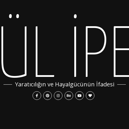
ÜL İP
Yaratıcılığın ve Hayalgücünün İfadesi