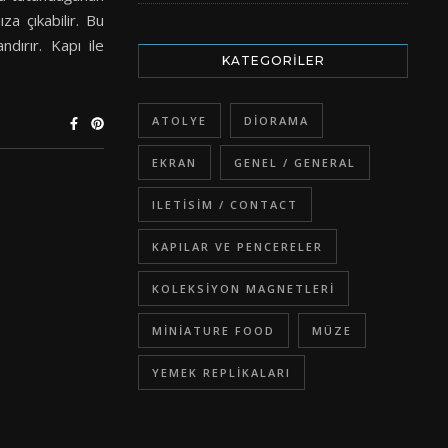
za çıkabilir. Bu
ndırır. Kapı ile
KATEGORILER
ATOLYE
DIORAMA
EKRAN
GENEL / GENERAL
ILETISIM / CONTACT
KAPILAR VE PENCERELER
KOLEKSIYON MAGNETLERI
MINIATURE FOOD
MÜZE
YEMEK REPLIKALARI