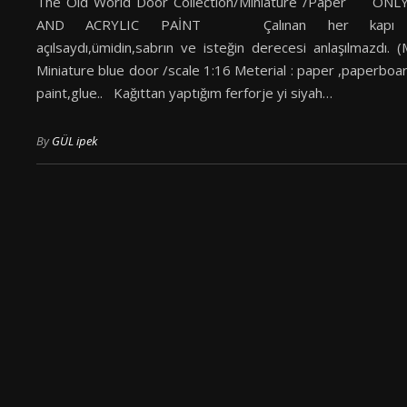
The Old World Door Collection/Miniature /Paper ONL
AND ACRYLIC PAİNT Çalınan her kapı 
açılsaydı,ümidin,sabrın ve isteğin derecesi anlaşılmazdı. 
Miniature blue door /scale 1:16 Meterial : paper ,paperboar
paint,glue.. Kağıttan yaptığım ferforje yi siyah…
By
GÜL ipek