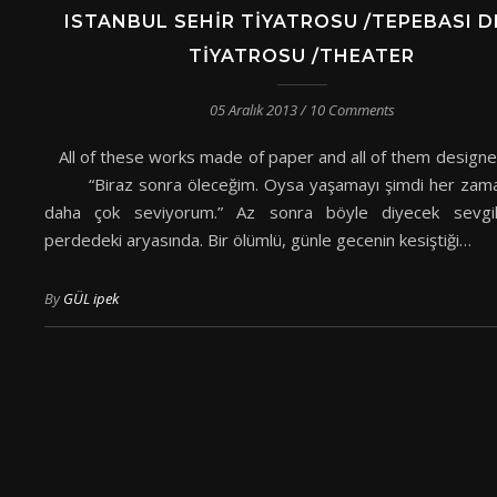
ISTANBUL SEHIR TIYATROSU /TEPEBASI 
TIYATROSU /THEATER
05 Aralık 2013
/
10 Comments
All of these works made of paper and all of them design
“Biraz sonra öleceğim. Oysa yaşamayı şimdi her zama
daha çok seviyorum.” Az sonra böyle diyecek sevgili
perdedeki aryasında. Bir ölümlü, günle gecenin kesiştiği…
By
GÜL ipek