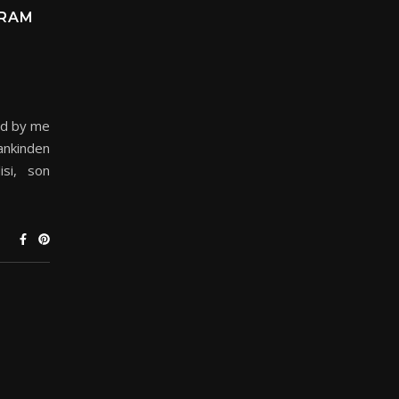
DRAM
ed by me
nkinden
si, son