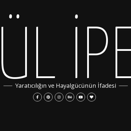
ÜL İP
Yaratıcılığın ve Hayalgücünün İfadesi