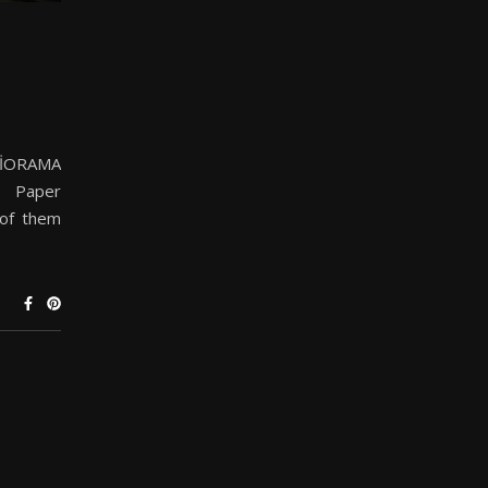
 DİORAMA
. Paper
 of them