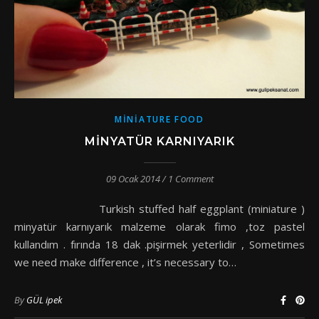
MINIATURE FOOD
MINYATÜR KARNIYARIK
09 Ocak 2014
/
1 Comment
Turkish stuffed half eggplant (miniature )
minyatür karnıyarık malzeme olarak fimo ,toz pastel
kullandım . fırında 18 dak .pişirmek yeterlidir , Sometimes
we need make difference , it’s necessary to…
By
GÜL ipek