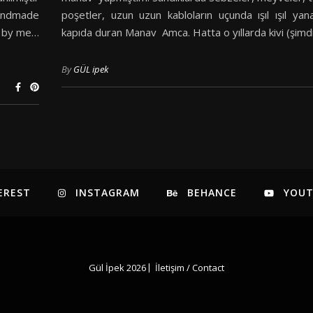
Handmade
poşetler, uzun uzun kabloların uçunda ışıl ışıl ya
d by me…
kapıda duran Manav Amca. Hatta o yıllarda kivi (şimd
By
GÜL ipek
EREST
INSTAGRAM
BEHANCE
YOU
Gül İpek 2026
İletişim / Contact