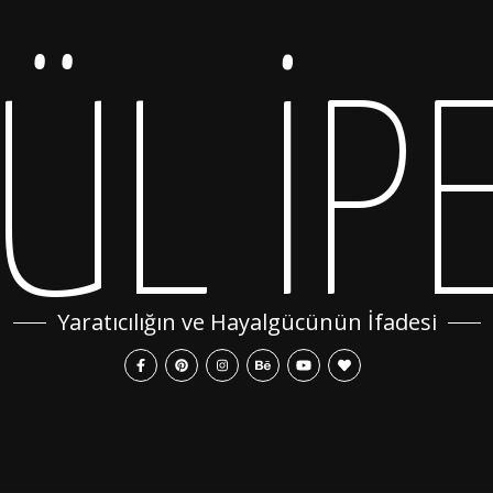
ÜL İP
Yaratıcılığın ve Hayalgücünün İfadesi