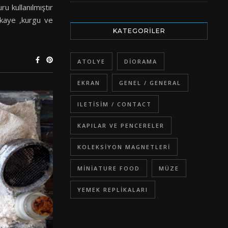
u kullanılmıştır
kaye ,kurgu ve
KATEGORILER
ATOLYE
DIORAMA
EKRAN
GENEL / GENERAL
ILETISIM / CONTACT
KAPILAR VE PENCERELER
KOLEKSIYON MAGNETLERI
MINIATURE FOOD
MÜZE
YEMEK REPLIKALARI