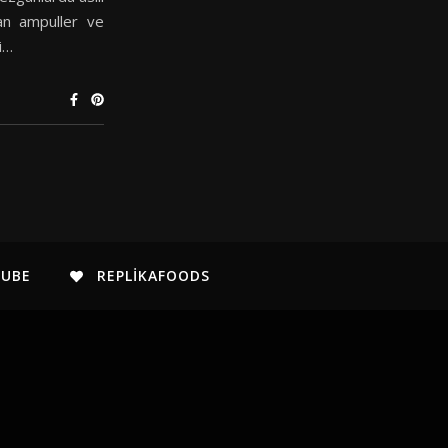
nan ampuller ve
i…
TUBE
REPLIKAFOODS