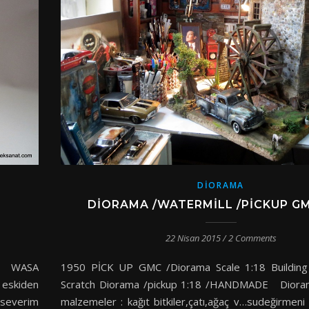
DIORAMA
DIORAMA /WATERMILL /PICKUP GM
22 Nisan 2015
/
2 Comments
ek WASA
1950 PİCK UP GMC /Diorama Scale 1:18 Building
 eskiden
Scratch Diorama /pickup 1:18 /HANDMADE Diora
ı severim
malzemeler : kağıt bitkiler,çatı,ağaç v…sudeğirmeni