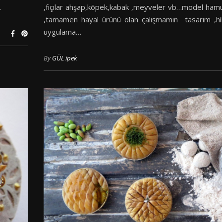
…
,fıçılar ahşap,köpek,kabak ,meyveler vb…model hamur
,tamamen hayal ürünü olan çalışmamın tasarım ,hi
uygulama…
By
GÜL ipek