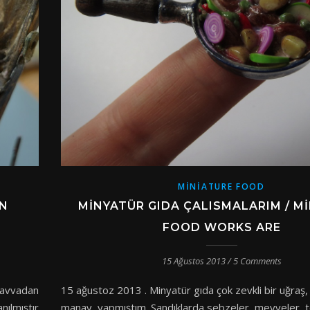
MINIATURE FOOD
N
MINYATÜR GIDA ÇALISMALARIM / M
FOOD WORKS ARE
15 Ağustos 2013
/
5 Comments
avvadan
15 ağustoz 2013 . Minyatür gıda çok zevkli bir uğraş,
nılmıştır
manav yapmıştım. Sandıklarda sebzeler, meyveler, te