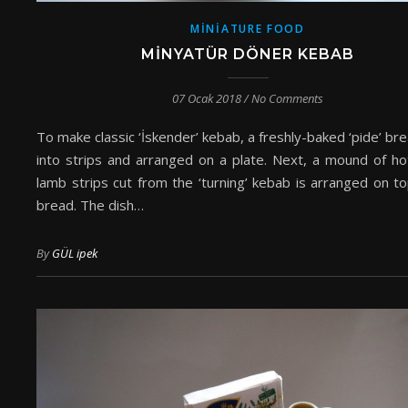
MINIATURE FOOD
MINYATÜR DÖNER KEBAB
07 Ocak 2018
/
No Comments
To make classic ‘İskender’ kebab, a freshly-baked ‘pide’ bre
into strips and arranged on a plate. Next, a mound of hot
lamb strips cut from the ‘turning’ kebab is arranged on to
bread. The dish…
By
GÜL ipek