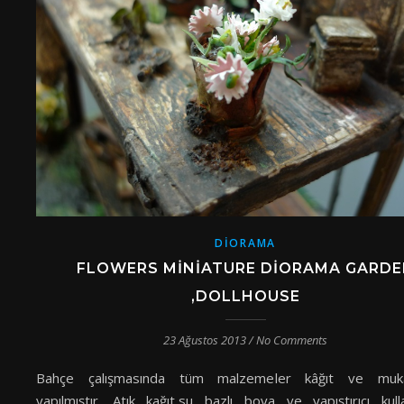
DIORAMA
FLOWERS MINIATURE DIORAMA GARDE
,DOLLHOUSE
23 Ağustos 2013
/
No Comments
Bahçe çalışmasında tüm malzemeler kâğıt ve muk
yapılmıştır. Atık kağıt,su bazlı boya ve yapıştırıcı kulla