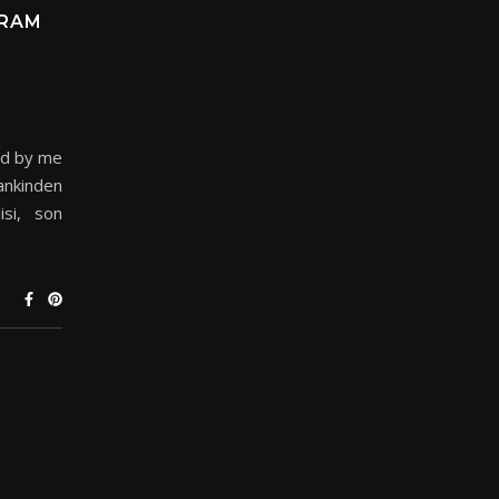
DRAM
ed by me
nkinden
si, son