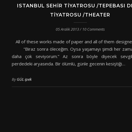
ISTANBUL SEHIR TIYATROSU /TEPEBASI 
TIYATROSU /THEATER
05 Aralık 2013
/
10 Comments
All of these works made of paper and all of them design
“Biraz sonra öleceğim. Oysa yaşamayı şimdi her zama
daha çok seviyorum.” Az sonra böyle diyecek sevgili
perdedeki aryasında. Bir ölümlü, günle gecenin kesiştiği…
By
GÜL ipek