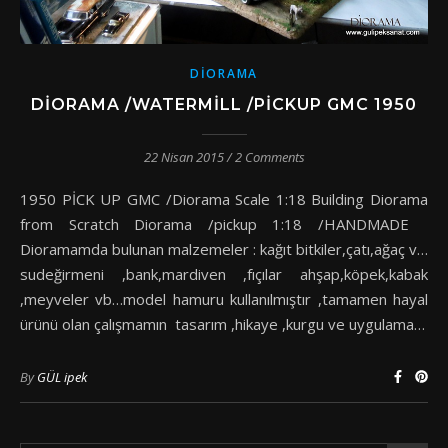
DIORAMA
DIORAMA /WATERMILL /PICKUP GMC 1950
22 Nisan 2015
/
2 Comments
1950 PİCK UP GMC /Diorama Scale 1:18 Building Diorama
from Scratch Diorama /pickup 1:18 /HANDMADE
Dioramamda bulunan malzemeler : kağıt bitkiler,çatı,ağaç v…
sudeğirmeni ,bank,mardiven ,fıçılar ahşap,köpek,kabak
,meyveler vb…model hamuru kullanılmıştır ,tamamen hayal
ürünü olan çalışmamın tasarım ,hikaye ,kurgu ve uygulama…
By
GÜL ipek