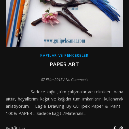
KAPILAR VE PENCERELER
PAPER ART
07 Ekim 2015
/
No Comments
Sadece kağıt ,tüm çalışmalar ve teknikler bana
aittir, hayallerimi kağıt ve kağıdın tüm imkanlarını kullanarak
anlatıyorum. Eagle Drawing By Gül ipek Paper & Paint
100% PAPER …Sadece kağıt ./Materials:…
By
GÜL ipek