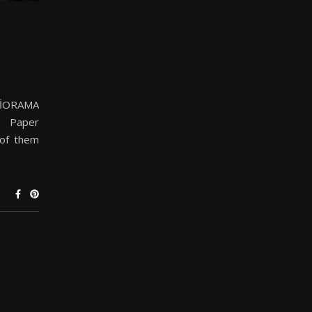
 DİORAMA
. Paper
 of them