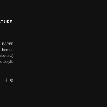
ATURE
Y PAPER
hemen
(Mevlana)
d,acrylic