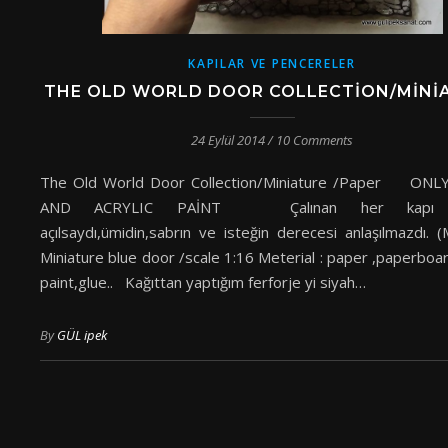
KAPILAR VE PENCERELER
THE OLD WORLD DOOR COLLECTION/MINI
24 Eylül 2014
/
10 Comments
The Old World Door Collection/Miniature /Paper ONL
AND ACRYLIC PAİNT Çalınan her kapı 
açılsaydı,ümidin,sabrın ve isteğin derecesi anlaşılmazdı. 
Miniature blue door /scale 1:16 Meterial : paper ,paperboar
paint,glue.. Kağıttan yaptığım ferforje yi siyah…
By
GÜL ipek