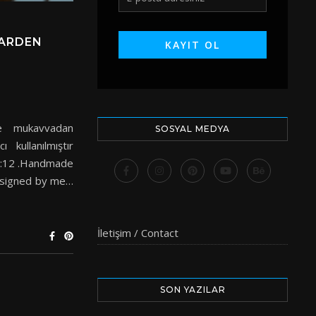
GARDEN
e mukavvadan
SOSYAL MEDYA
ı kullanılmıştır
 1:12 .Handmade
designed by me…
İletişim / Contact
SON YAZILAR