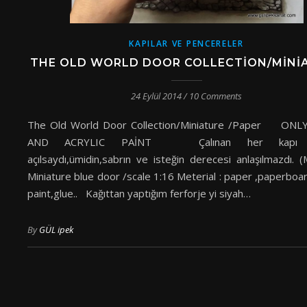
KAPILAR VE PENCERELER
THE OLD WORLD DOOR COLLECTION/MINI
24 Eylül 2014
/
10 Comments
The Old World Door Collection/Miniature /Paper ONL
AND ACRYLIC PAİNT Çalınan her kapı 
açılsaydı,ümidin,sabrın ve isteğin derecesi anlaşılmazdı. 
Miniature blue door /scale 1:16 Meterial : paper ,paperboar
paint,glue.. Kağıttan yaptığım ferforje yi siyah…
By
GÜL ipek