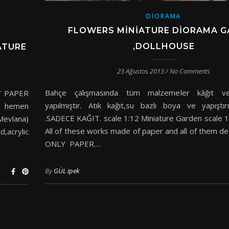
DIORAMA
FLOWERS MINIATURE DIORAMA 
,DOLLHOUSE
ATURE
23 Ağustos 2013
/
No Comments
Bahçe çalışmasında tüm malzemeler kâğıt v
Y PAPER
yapılmıştır. Atık kağıt,su bazlı boya ve yapıştırıc
hemen
.SADECE KAĞIT. scale 1:12 Miniature Garden scale
(Mevlana)
All of these works made of paper and all of them 
d,acrylic
ONLY PAPER.…
By
GÜL ipek