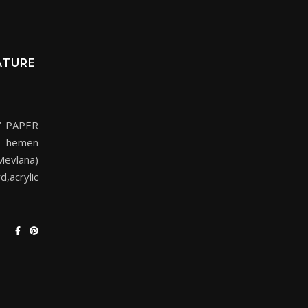
ATURE
Y PAPER
hemen
(Mevlana)
d,acrylic