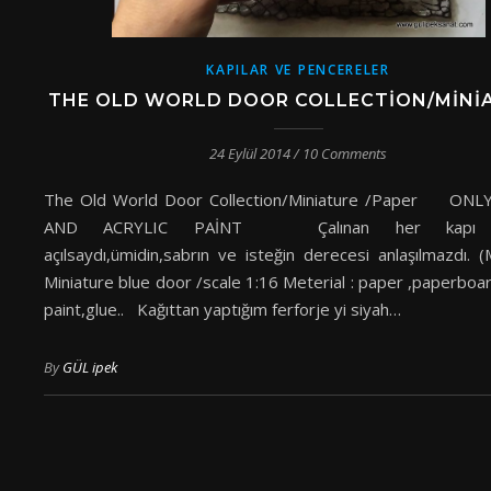
KAPILAR VE PENCERELER
THE OLD WORLD DOOR COLLECTION/MINI
24 Eylül 2014
/
10 Comments
The Old World Door Collection/Miniature /Paper ONL
AND ACRYLIC PAİNT Çalınan her kapı 
açılsaydı,ümidin,sabrın ve isteğin derecesi anlaşılmazdı. 
Miniature blue door /scale 1:16 Meterial : paper ,paperboar
paint,glue.. Kağıttan yaptığım ferforje yi siyah…
By
GÜL ipek